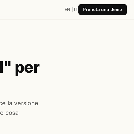
EN
|
IT
Prenota una demo
I" per
ce la versione
cco cosa