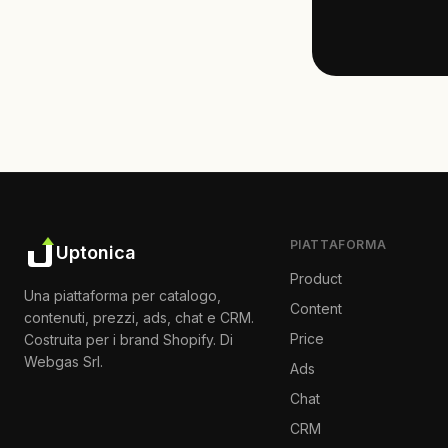
PIATTAFORMA
Uptonica
Product
Una piattaforma per catalogo,
Content
contenuti, prezzi, ads, chat e CRM.
Price
Costruita per i brand Shopify. Di
Webgas Srl.
Ads
Chat
CRM