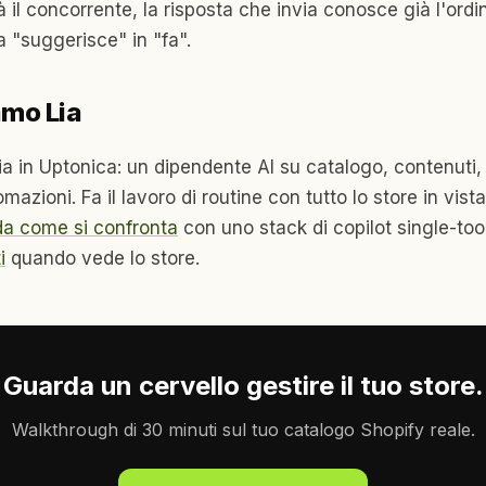
 il concorrente, la risposta che invia conosce già l'ordin
 "suggerisce" in "fa".
amo Lia
a in Uptonica: un dipendente AI su catalogo, contenuti, 
azioni. Fa il lavoro di routine con tutto lo store in vista
a come si confronta
con uno stack di copilot single-to
i
quando vede lo store.
Guarda un cervello gestire il tuo store.
Walkthrough di 30 minuti sul tuo catalogo Shopify reale.