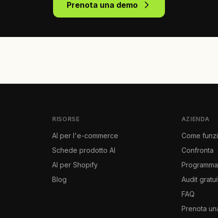
Prenota una demo
RISORSE
AZIENDA
AI per l'e-commerce
Come funz
Schede prodotto AI
Confronta
AI per Shopify
Programma 
Blog
Audit gratui
FAQ
Prenota u