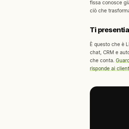
fissa conosce già
ciò che trasforma
Ti presenti
È questo che è Li
chat, CRM e autom
che conta.
Guard
risponde ai client