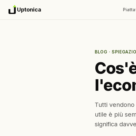
Uptonica
Piatt
BLOG
· SPIEGAZI
Cos'è
l'ec
Tutti vendono 
utile è più sem
significa davv