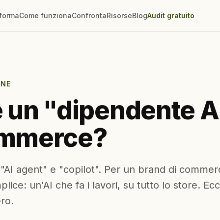
aforma
Come funziona
Confronta
Risorse
Blog
Audit gratuito
ONE
 un "dipendente A
ommerce?
"AI agent" e "copilot". Per un brand di commer
plice: un'AI che fa i lavori, su tutto lo store. E
ero.