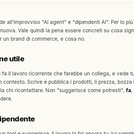
 all'improvviso "AI agent" e "dipendenti AI". Per lo più
 nuova. Vale quindi la pena essere concreti su cosa sign
r un brand di commerce, e cosa no.
ne utile
fa il lavoro ricorrente che farebbe un collega, e vede tu
 contesto. Scrive e pubblica i prodotti, li prezza, bozza
ala chi ricontattare. Non "suggerisce come potresti",
fa
,
ndere.
dipendente
un tool e suggerisce. Il lavoro lo fai ancora tu; lui comple