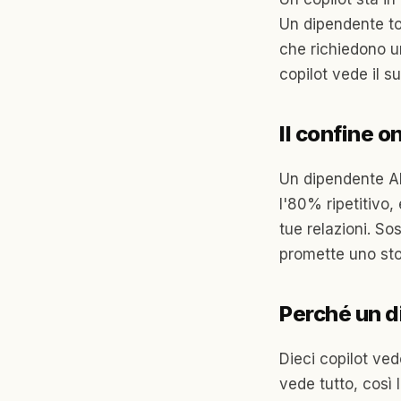
Un dipendente tog
che richiedono un
copilot vede il s
Il confine o
Un dipendente A
l'80% ripetitivo, 
tue relazioni. Sos
promette uno sto
Perché un d
Dieci copilot ve
vede tutto, così 