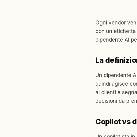
Ogni vendor vende
con un'etichetta
dipendente AI pe
La definizio
Un dipendente AI 
quindi agisce con
ai clienti e segn
decisioni da pre
Copilot vs 
Un copilot sta in 