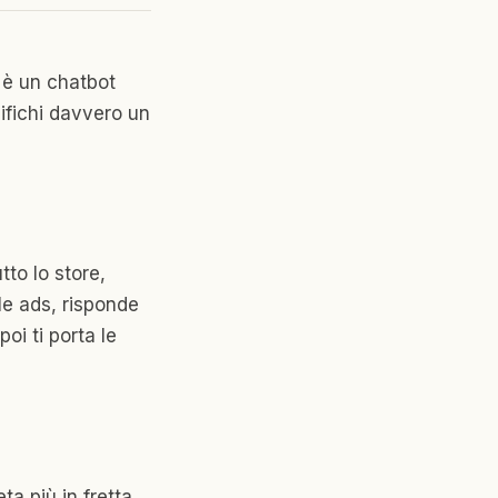
 è un chatbot
ifichi davvero un
tto lo store,
 le ads, risponde
 poi ti porta le
ta più in fretta.